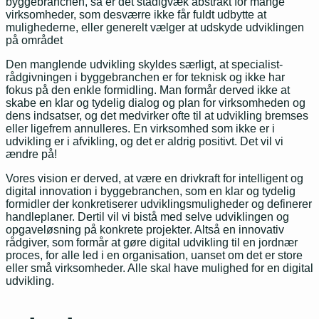
byggebranchen, så er det stadigvæk abstrakt for mange
virksomheder, som desværre ikke får fuldt udbytte at
mulighederne, eller generelt vælger at udskyde udviklingen
på området
Den manglende udvikling skyldes særligt, at specialist-
rådgivningen i byggebranchen er for teknisk og ikke har
fokus på den enkle formidling. Man formår derved ikke at
skabe en klar og tydelig dialog og plan for virksomheden og
dens indsatser, og det medvirker ofte til at udvikling bremses
eller ligefrem annulleres. En virksomhed som ikke er i
udvikling er i afvikling, og det er aldrig positivt.
Det vil vi
ændre på!
Vores vision er derved, at være en drivkraft for intelligent og
digital innovation i byggebranchen, som en klar og tydelig
formidler der konkretiserer udviklingsmuligheder og definerer
handleplaner. Dertil vil vi bistå med selve udviklingen og
opgaveløsning på konkrete projekter. Altså en innovativ
rådgiver, som formår at gøre digital udvikling til en jordnær
proces, for alle led i en organisation, uanset om det er store
eller små virksomheder. Alle skal have mulighed for en digital
udvikling.