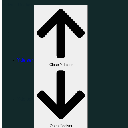
Videre til indhold
Ydelser
Close Ydelser
Ydelser
Close Ydelser
Open Ydelser