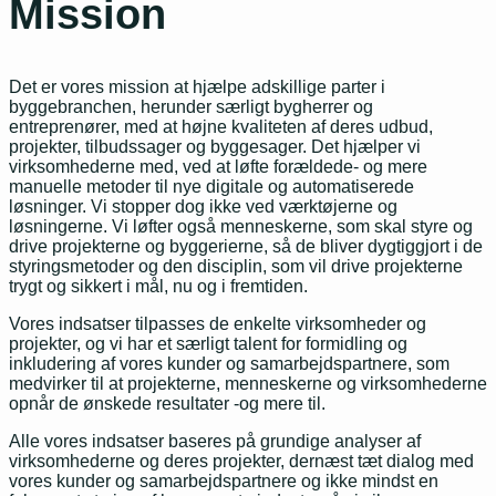
Mission
Det er vores mission at hjælpe adskillige parter i
byggebranchen, herunder særligt bygherrer og
entreprenører, med at højne kvaliteten af deres udbud,
projekter, tilbudssager og byggesager. Det hjælper vi
virksomhederne med, ved at løfte forældede- og mere
manuelle metoder til nye digitale og automatiserede
løsninger. Vi stopper dog ikke ved værktøjerne og
løsningerne. Vi løfter også menneskerne, som skal styre og
drive projekterne og byggerierne, så de bliver dygtiggjort i de
styringsmetoder og den disciplin, som vil drive projekterne
trygt og sikkert i mål, nu og i fremtiden.
Vores indsatser tilpasses de enkelte virksomheder og
projekter, og vi har et særligt talent for formidling og
inkludering af vores kunder og samarbejdspartnere, som
medvirker til at projekterne, menneskerne og virksomhederne
opnår de ønskede resultater -og mere til.
Alle vores indsatser baseres på grundige analyser af
virksomhederne og
deres projekter, dernæst tæt dialog med
vores kunder og samarbejdspartnere og ikke mindst en