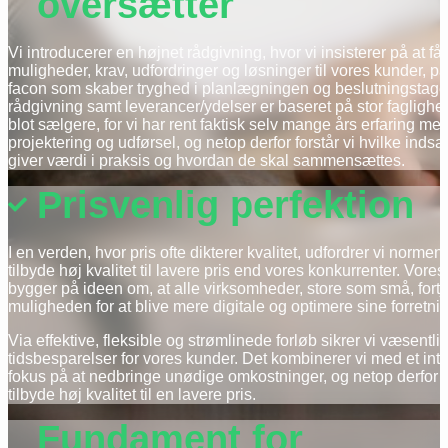
oversætter
Vi introducerer en højnet rådgivning, hvor vi insisterer på at få 
muligheder, krav, udfordringer og løsninger til vores kunder, p
facon som skaber tryghed i planlægningen og beslutningstage
rådgivning samt leverancer/ydelser er baseret på stor faglighed
blot sælgere, for vi har rent faktisk selv
mange års erfaring me
projektering og udførsel
, og netop derfor forstår vi hvilke inds
giver værdi i praksis og hvordan de skal sammensættes.
Prisvenlig perfektion
I en verden, hvor pris ofte dikterer kvalitet, udfordrer vi normen
tilbyde høj kvalitet til lavere pris end vores konkurrenter. Vores
bygger på ideen om, at alle virksomheder, store som små, fortj
muligheden for at blive mere digitale og optimere sine forretn
Via effektive, fleksible og strømlinede forløb sikrer vi væsentli
tidsbesparelser for vores kunder. Det kombinerer vi med et inte
fokus på at nedbringe unødige omkostninger, og netop derfor k
tilbyde høj kvalitet til en lavere pris.
Fundament for