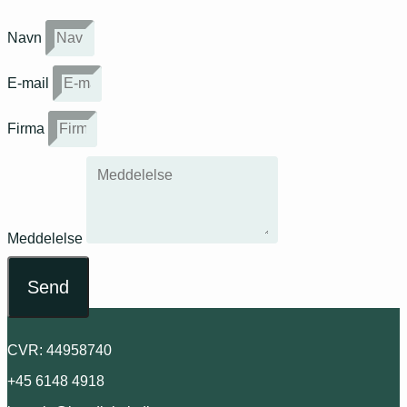
Navn
E-mail
Firma
Meddelelse
Send
CVR: 44958740
+45 6148 4918