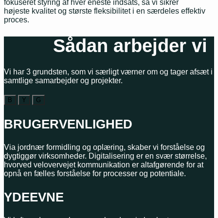
fokuseret styring af hver eneste indsats, så vi sikrer
højeste
kvalitet og største fleksibilitet i en særdeles effektiv
proces.
Sådan arbejder vi
Vi har 3 grundsten, som vi særligt værner om og tager afsæt i 
samtlige samarbejder og projekter.
B
Y
G
BRUGERVENLIGHED
Via jordnær formidling og oplæring, skaber vi forståelse og
dygtiggør virksomheder. Digitalisering er en svær størrelse,
hvorved velovervejet kommunikation er altafgørende for at
opnå en fælles forståelse for processer og potentiale.
YDEEVNE