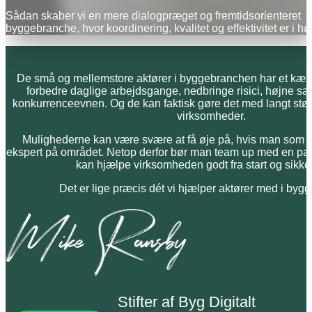
Sådan skaber vi en mere dialogpræget og fremtidsorienteret
byggebranche, hvor koordinering, kvalitet og effektivitet er i h
De små og mellemstore aktører i byggebranchen har et kæmp
forbedre daglige arbejdsgange, nedbringe risici, højne s
konkurrenceevnen. Og de kan faktisk gøre det med langt stør
virksomheder.
Mulighederne kan være svære at få øje på, hvis man som v
ekspert på området. Netop derfor bør man team up med en pa
kan hjælpe virksomheden godt fra start og sikker
Det er lige præcis dét vi hjælper aktører med i by
Stifter af Byg Digitalt