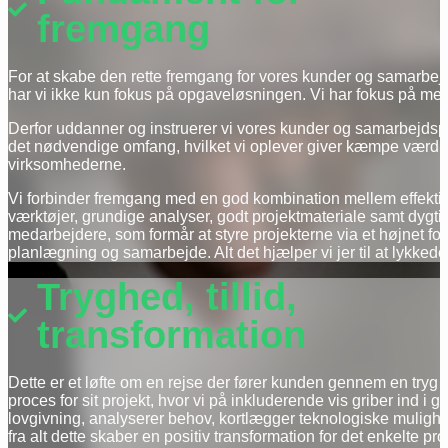
fremgang
For at skabe den rette fremgang for vores kunder og samarbej
har vi ikke kun fokus på opgaveløsningen. Vi har fokus på me
Derfor uddanner og instruerer vi vores kunder og samarbejdspa
det nødvendige omfang, hvilket vi oplever giver kæmpe værdi 
virksomhederne.
Vi forbinder fremgang med en god kombination mellem effektiv
værktøjer, grundige analyser, godt projektmateriale samt dygti
medarbejdere, som formår at styre projekterne via et højnet fo
planlægning og samarbejde. Alt det hjælper vi jer til at lykked
Tryghed, tillid,
transformation
Dette er et løfte om en rejse der fører kunden gennem en tryg og
proces for sit projekt, hvor vi på inkluderende vis griber ind i
lovgivning, analyserer behov, kortlægger teknologiske muligh
fra alt dette skaber en positiv transformation for det enkelte pro