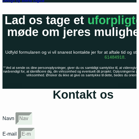
Design by Blend Digital
Lad os tage et
uforplig
møde om jeres mulighe
Udfyld formularen og vi vil snarest kontakte jer for at aftale tid og ste
61484918
.
* Ved at sende os dine personoplysninger, giver du os samtidigt samtykke til, at videregive
nødvendigt for, at identificere dig, din virksomhed og eventuelt dit projekt. Oplysningerne a
virksomhed. Ønsker du ikke at give os samtykke til dette, bedes du oriente
Kontakt os
Navn
E-mail