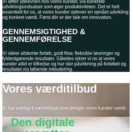
Vi løfter ydeevnen hos vores kunder, via konkrete
udviklingsindsatser som øger produktiviteten. Det er helt
essentielt for os, at vores kunder oplever en opnået udvikling
og konkret værdi. Først dér er der tale om innovation.
GENNEMSIGTIGHED &
GENNEMFØRELSE
Vi sikrer afstemte forløb, godt flow, fleksible løsninger og
fyldestgørende resultater. Således sikrer vi os at vores
kunder altid er tilfredse og har stor påvirkning på forløbet og
resultatet via løbende inkludering.
Vores værditilbud
Vi har særligt 4 værditilbud som bringer vores kunder værdi:
Den digitale