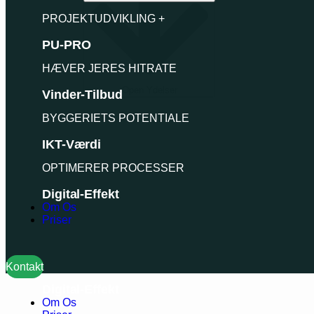
PROJEKTUDVIKLING +
PU-PRO
HÆVER JERES HITRATE
Open Ydelser
Vinder-Tilbud
PROJEKTUDVIKLING +
BYGGERIETS POTENTIALE
PU-PRO
IKT-Værdi
HÆVER JERES HITRATE
OPTIMERER PROCESSER
Vinder-Tilbud
Digital-Effekt
Om Os
BYGGERIETS POTENTIALE
Priser
IKT-Værdi
OPTIMERER PROCESSER
Kontakt
Digital-Effekt
Om Os